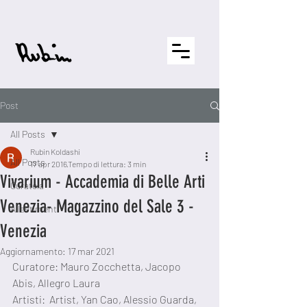
Post
All Posts
Rubin Koldashi
All Posts
17 apr 2016
Tempo di lettura: 3 min
Vivarium - Accademia di Belle Arti
Curatela
Venezia- Magazzino del Sale 3 -
Allestimenti
Venezia
Aggiornamento:
17 mar 2021
Curatore: Mauro Zocchetta, Jacopo 
Abis, Allegro Laura
Artisti:  Artist, Yan Cao, Alessio Guarda, 