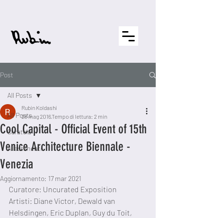
Post
All Posts
Rubin Koldashi
All Posts
28 mag 2016
Tempo di lettura: 2 min
Cool Capital - Official Event of 15th
Curatela
Venice Architecture Biennale -
Allestimenti
Venezia
Aggiornamento:
17 mar 2021
Curatore: Uncurated Exposition
Artisti: Diane Victor, Dewald van 
Helsdingen, Eric Duplan, Guy du Toit, 